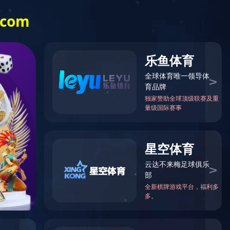
设为九州体
加入收藏
|
联系我们
育·（中国）
官方网站-九
文化
人力资源
端口接入
联系我们
|
|
|
|
州体育-九州
（中国）
|
网站-九州体育-九州（中国）
>
主营业务
>
研发创新