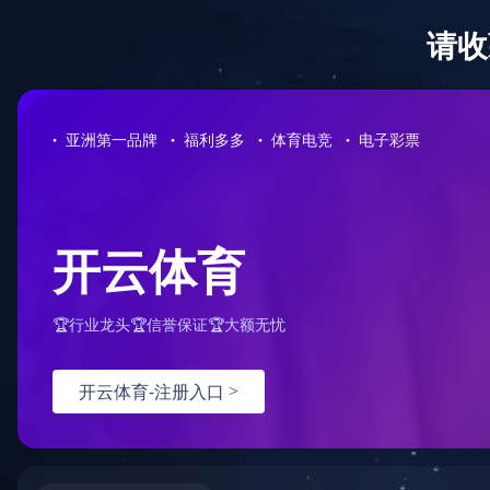
主营业务
研发
研发创新