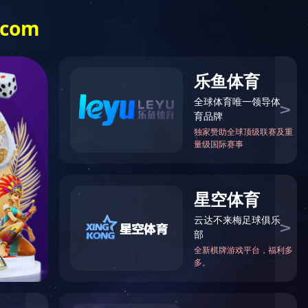
设为九州体
加入收藏
|
联系我们
育·（中国）
官方网站-九
文化
人力资源
端口接入
联系我们
|
|
|
|
州体育-九州
（中国）
|
网站-九州体育-九州（中国）
>
主营业务
>
零售服务
，分布在全国12个省市。